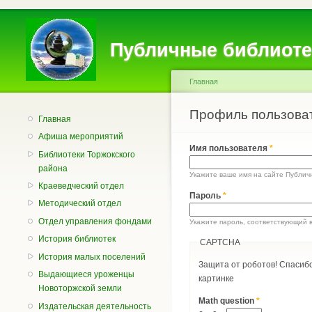
Главное меню
Вторичное меню
Публичные библиоте
Главная
Вы здесь
Профиль пользова
Главные вкладки
Главная
Афиша мероприятий
Имя пользователя
*
Библиотеки Торжокского
района
Укажите ваше имя на сайте Публич
Краеведческий отдел
Пароль
*
Методический отдел
Отдел управления фондами
Укажите пароль, соответствующий 
История библиотек
CAPTCHA
История малых поселений
Защита от роботов! Спасибо
Выдающиеся уроженцы
картинке
Новоторжской земли
Math question
*
Издательская деятельность