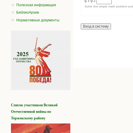
6 + 9 =
Полезная информация
Solve this simple math problem and 
БиблиоАрхив
Нормативные документы
Список участников
Великой
Отечественной войны
по
Торжокскому району