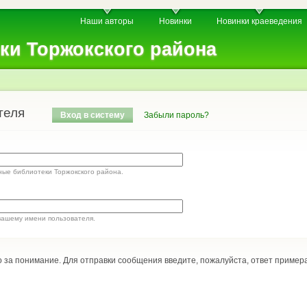
Перейти к
Наши авторы
Новинки
Новинки краеведения
основному
содержанию
ки Торжокского района
теля
Вход в систему
(активная вкладка)
Забыли пароль?
ные библиотеки Торжокского района.
вашему имени пользователя.
 за понимание. Для отправки сообщения введите, пожалуйста, ответ пример