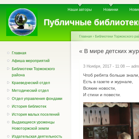
Пе
Главное меню
Вторичное меню
Наши авторы
Новинки
Нови
о
с
Публичные библиотек
Главная
›
Библиотеки Торжокского ра
Вы здесь
« В мире детских жу
Главная
Афиша мероприятий
3 Ноября, 2017 - 11:08 —
adm
Библиотеки Торжокского
Чтоб ребята больше знали
района
Есть в газете и журнале,
Краеведческий отдел
Всякие новости,
Методический отдел
И стихи и повести.
Отдел управления фондами
История библиотек
История малых поселений
Выдающиеся уроженцы
Новоторжской земли
Издательская деятельность