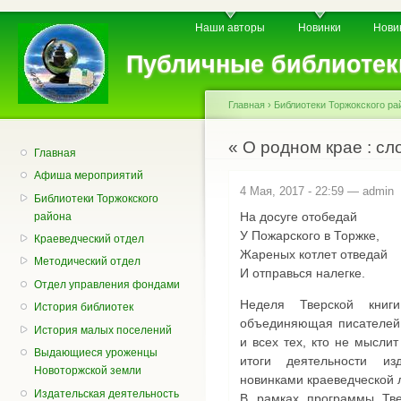
Пе
Главное меню
Вторичное меню
Наши авторы
Новинки
Нови
о
с
Публичные библиотек
Главная
›
Библиотеки Торжокского ра
Вы здесь
« О родном крае : сл
Главная
Афиша мероприятий
4 Мая, 2017 - 22:59 —
admin
Библиотеки Торжокского
На досуге отобедай
района
У Пожарского в Торжке,
Краеведческий отдел
Жареных котлет отведай
Методический отдел
И отправься налегке.
Отдел управления фондами
Неделя Тверской книг
История библиотек
объединяющая писателей,
История малых поселений
и всех тех, кто не мыслит
Выдающиеся уроженцы
итоги деятельности из
Новоторжской земли
новинками краеведческой 
Издательская деятельность
В рамках программы Тве