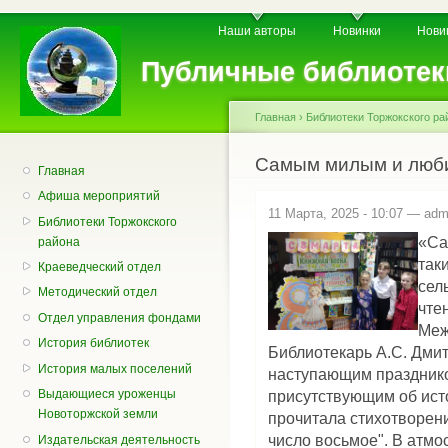
Пе
Главное меню
Вторичное меню
Наши авторы
Новинки
Нови
о
с
Публичные библиотек
Главная
›
Библиотеки Торжокского ра
Вы здесь
Самым милым и люб
Главная
Афиша мероприятий
11 Марта, 2025 - 10:07 —
adm
Библиотеки Торжокского
«Са
района
так
Краеведческий отдел
сел
Методический отдел
чте
Отдел управления фондами
Меж
История библиотек
Библиотекарь А.С. Дмит
История малых поселений
наступающим празднико
присутствующим об ист
Выдающиеся уроженцы
Новоторжской земли
прочитала стихотворен
число восьмое". В атмо
Издательская деятельность