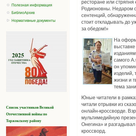
ресторане или стряпня
Полезная информация
Родионовны. Недаром о
БиблиоАрхив
сентенций, обнаруженна
Нормативные документы
стоит откладывать до у
за обедом!»
На оформ
выставке
изданиям
самого А
он упомин
изделий, 
жизни и т
тема зани
Юные читатели в рамка
читали отрывки из сказ
Список участников
Великой
онлайн-кроссворде. Вз
Отечественной войны
по
мультимедийную презен
Торжокскому району
Онегина» и разгадывал
кроссворд.