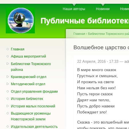
Пе
Главное меню
Вторичное меню
Наши авторы
Новинки
Нови
о
с
Публичные библиотек
Главная
›
Библиотеки Торжокского ра
Вы здесь
Волшебное царство 
Главная
Афиша мероприятий
22 Апреля, 2016 - 17:33 —
ad
Библиотеки Торжокского
В мире много сказок
района
Грустных и смешных,
Краеведческий отдел
И прожить на свете
Методический отдел
Нам нельзя без них!
Отдел управления фондами
Пусть герои сказок
История библиотек
Дарят нам тепло,
Пусть добро навеки
История малых поселений
Побеждает зло!
Выдающиеся уроженцы
Новоторжской земли
Сказка - это волшебный ми
Издательская деятельность
чтобы показать, что лучше 