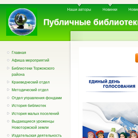
Пе
Главное меню
Вторичное меню
Наши авторы
Новинки
Нови
о
с
Публичные библиотек
Главная
Афиша мероприятий
Библиотеки Торжокского
района
Краеведческий отдел
Методический отдел
Отдел управления фондами
История библиотек
История малых поселений
Выдающиеся уроженцы
Новоторжской земли
Издательская деятельность