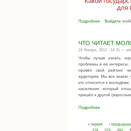
" Какой государ
для 
Подробнее
Войдите
чтоб
о Блиц-опрос
ЧТО ЧИТАЕТ МО
24 Января, 2012 - 14:31 —
ad
Чтобы лучше узнать, из
проблемы и её интересы,
провёл свой рейтинг чи
аудитории. Мы все знаем, 
кто относится к молодёжи, с
населения, который отош
пришёл к другой (взрослые
Подробнее
о ЧТО ЧИТАЕТ М
Страницы
« первая
‹ предыдуща
378
379
380